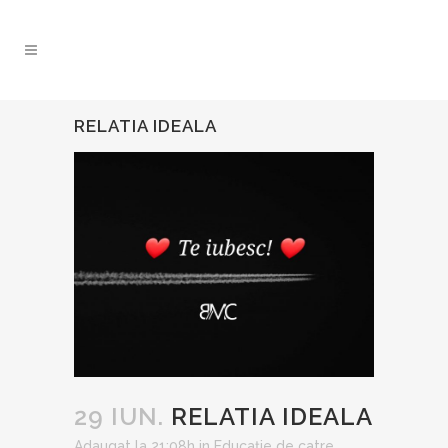
RELATIA IDEALA
29 IUN.
RELATIA IDEALA
Adaugat la 21:08h
in
Educație
de catre