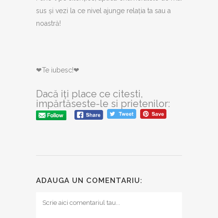
sus și vezi la ce nivel ajunge relația ta sau a
noastră!
❤Te iubesc!❤
Dacă iți place ce citesti,
impărtăseste-le si prietenilor:
ADAUGA UN COMENTARIU: