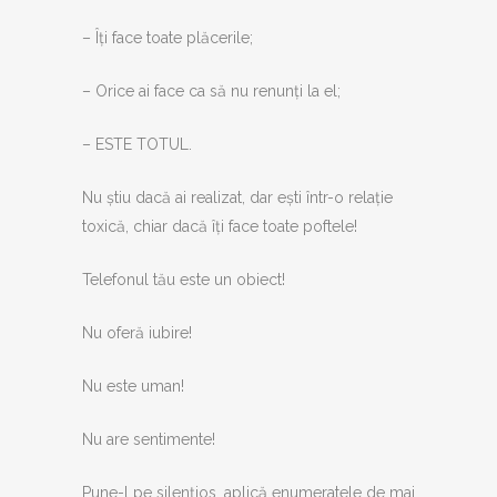
– Îți face toate plăcerile;
– Orice ai face ca să nu renunți la el;
– ESTE TOTUL.
Nu știu dacă ai realizat, dar ești într-o relație
toxică, chiar dacă îți face toate poftele!
Telefonul tău este un obiect!
Nu oferă iubire!
Nu este uman!
Nu are sentimente!
Pune-l pe silențios, aplică enumeratele de mai