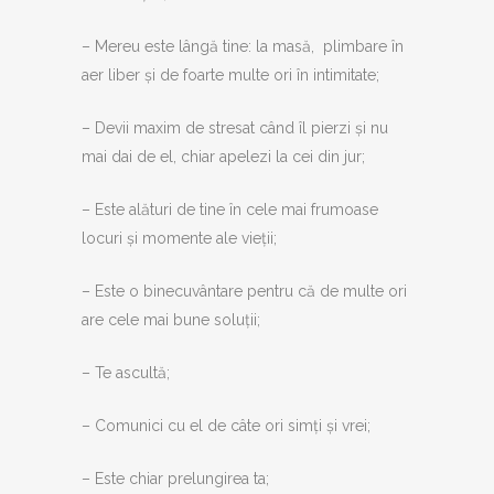
– Mereu este lângă tine: la masă, plimbare în
aer liber și de foarte multe ori în intimitate;
– Devii maxim de stresat când îl pierzi și nu
mai dai de el, chiar apelezi la cei din jur;
– Este alături de tine în cele mai frumoase
locuri și momente ale vieții;
– Este o binecuvântare pentru că de multe ori
are cele mai bune soluții;
– Te ascultă;
– Comunici cu el de câte ori simți și vrei;
– Este chiar prelungirea ta;