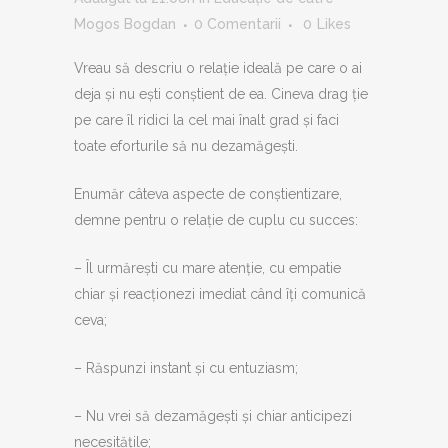
Mogos Bogdan
0 Comentarii
0
Likes
Vreau să descriu o relație ideală pe care o ai
deja și nu ești conștient de ea. Cineva drag ție
pe care îl ridici la cel mai înalt grad și faci
toate eforturile să nu dezamăgești.
Enumăr câteva aspecte de conștientizare,
demne pentru o relație de cuplu cu succes:
– Îl urmărești cu mare atenție, cu empatie
chiar și reacționezi imediat când îți comunică
ceva;
– Răspunzi instant și cu entuziasm;
– Nu vrei să dezamăgești și chiar anticipezi
necesitățile;