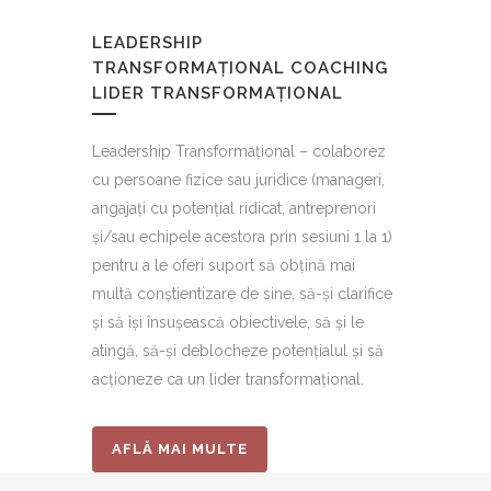
LEADERSHIP
TRANSFORMAȚIONAL COACHING
LIDER TRANSFORMAȚIONAL
Leadership Transformațional – colaborez
cu persoane fizice sau juridice (manageri,
angajați cu potențial ridicat, antreprenori
și/sau echipele acestora prin sesiuni 1 la 1)
pentru a le oferi suport să obțină mai
multă conștientizare de sine, să-și clarifice
și să își însușească obiectivele, să și le
atingă, să-și deblocheze potențialul și să
acționeze ca un lider transformațional.
AFLĂ MAI MULTE