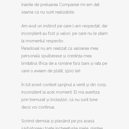
înainte de preluarea Companiei mi-am dat
seama că nu sunt realizabile.
Am avut un instinct pe care l-am respectat, dar
inconștient au fost și valori, pe care nu le știam
la momentul respectiv.
Paradoxal nu am realizat că valoarea mea
personală spulberase și credința mea
limitativă (frica de a rămâne fără bani și rata pe
care o aveam de plătit, 1500 lei).
În tot acest context sprijinul a venit și din corp,
inconștient la acel moment. El mă avertiza
prin tremurat și încleștări, că nu sunt bine
dacă voi continua.
Scriind demisia și plecând pe jos acasă
sărbătoreau toate încheieturile mele, mintea