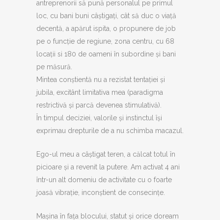
antreprenorii să pună personalul pe primul
loc, cu bani buni câștigați, cât să duc o viață
decentă, a apărut ispita, o propunere de job
pe o funcție de regiune, zona centru, cu 68
locații si 180 de oameni în subordine și bani
pe măsură.
Mintea conștientă nu a rezistat tentației și
jubila, excitânt limitativa mea (paradigma
restrictivă și parcă devenea stimulativă).
În timpul deciziei, valorile și instinctul își
exprimau drepturile de a nu schimba macazul.
Ego-ul meu a câștigat teren, a călcat totul în
picioare și a revenit la putere. Am activat 4 ani
într-un alt domeniu de activitate cu o foarte
joasă vibrație, inconștient de consecințe.
Mașina în fața blocului, statut și orice doream