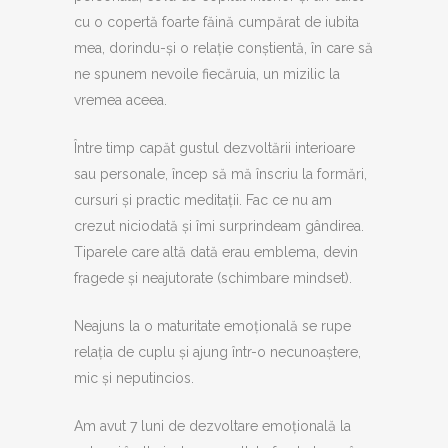
cu o copertă foarte făină cumpărat de iubita
mea, dorindu-și o relație conștientă, în care să
ne spunem nevoile fiecăruia, un mizilic la
vremea aceea.
Între timp capăt gustul dezvoltării interioare
sau personale, încep să mă înscriu la formări,
cursuri și practic meditații. Fac ce nu am
crezut niciodată și îmi surprindeam gândirea.
Tiparele care altă dată erau emblema, devin
fragede și neajutorate (schimbare mindset).
Neajuns la o maturitate emoțională se rupe
relația de cuplu și ajung într-o necunoaștere,
mic și neputincios.
Am avut 7 luni de dezvoltare emoțională la