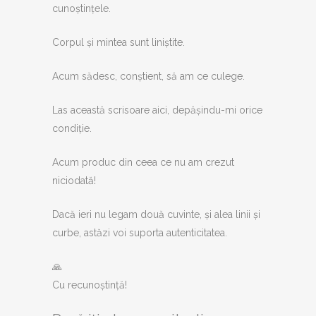
cunoștințele.
Corpul și mintea sunt liniștite.
Acum sădesc, conștient, să am ce culege.
Las această scrisoare aici, depășindu-mi orice
condiție.
Acum produc din ceea ce nu am crezut
niciodată!
Dacă ieri nu legam două cuvinte, și alea linii și
curbe, astăzi voi suporta autenticitatea.
🙏
Cu recunoștință!