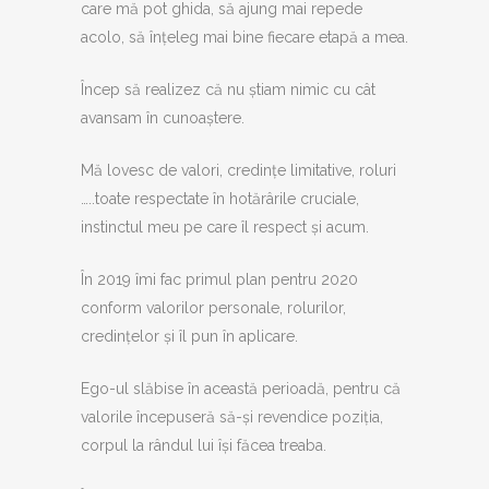
care mă pot ghida, să ajung mai repede
acolo, să înțeleg mai bine fiecare etapă a mea.
Încep să realizez că nu știam nimic cu cât
avansam în cunoaștere.
Mă lovesc de valori, credințe limitative, roluri
…..toate respectate în hotărârile cruciale,
instinctul meu pe care îl respect și acum.
În 2019 îmi fac primul plan pentru 2020
conform valorilor personale, rolurilor,
credințelor și îl pun în aplicare.
Ego-ul slăbise în această perioadă, pentru că
valorile începuseră să-și revendice poziția,
corpul la rândul lui își făcea treaba.