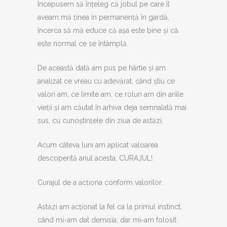
Începusem să înțeleg că jobul pe care îl
aveam mă ținea în permanență în gardă,
încerca să mă educe că așa este bine și că
este normal ce se întâmplă.
De această dată am pus pe hârtie și am
analizat ce vreau cu adevărat, când știu ce
valori am, ce limite am, ce roluri am din ariile
vieții și am căutat în arhiva deja semnalată mai
sus, cu cunoștințele din ziua de astăzi.
Acum câteva luni am aplicat valoarea
descoperită anul acesta, CURAJUL!
Curajul de a acționa conform valorilor.
Astăzi am acționat la fel ca la primul instinct,
când mi-am dat demisia, dar mi-am folosit