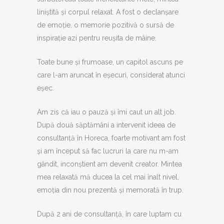
liniștită și corpul relaxat. A fost o declanșare
de emoție, o memorie pozitivă o sursă de
inspirație azi pentru reușita de mâine.
Toate bune și frumoase, un capitol ascuns pe
care l-am aruncat în eșecuri, considerat atunci
eșec.
Am zis că iau o pauză și îmi caut un alt job.
După două săptămâni a intervenit ideea de
consultanță în Horeca, foarte motivant am fost
și am început să fac lucruri la care nu m-am
gândit, inconștient am devenit creator. Mintea
mea relaxată mă ducea la cel mai înalt nivel,
emoția din nou prezentă și memorată în trup.
După 2 ani de consultanță, în care luptam cu