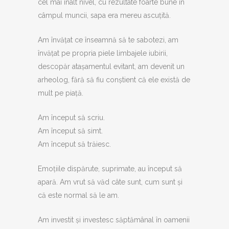
cel mai înalt nivel, cu rezultate foarte bune în
câmpul muncii, sapa era mereu ascuțită.
Am învățat ce înseamnă să te sabotezi, am
învățat pe propria piele limbajele iubirii,
descopăr atașamentul evitant, am devenit un
arheolog, fără să fiu conștient că ele există de
mult pe piață.
Am început să scriu.
Am început să simt.
Am început să trăiesc.
Emoțiile dispărute, suprimate, au început să
apară. Am vrut să văd câte sunt, cum sunt și
că este normal să le am.
Am investit și investesc săptămânal în oamenii