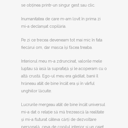
se obținea printr-un singur gest sau clic.
Inumanitatea de care m-am lovit în prima zi
mi-a declanșat copilăria.
Pe zi ce trecea deveneam tot mai mic în fata
fiecărui om, dar masca își făcea treaba.
Interiorul meu m-a zdruncinat, valorile mele
luptau să iasă la suprafață și le acoperam cu o
altă crustă. Ego-ul meu era gâdilat, banii îl
hrăneau atât de bine încât era și în vârful
unghiilor lăcuite.
Lucrurile mergeau atât de bine încât universul
mi-a dat o relație să mă trezească la realitate
și mi-a fluturat câteva cărți de dezvoltare
personală, ceva de copilul interior și un caiet