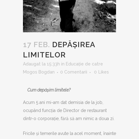
17 FEB.
DEPĂȘIREA
LIMITELOR
Adaugat la 15:33h
in
Educație
de catre
Mogos Bogdan
0 Comentarii
0
Likes
Cum depășim limitele?
Acum 5 ani mi-am dat demisia de la job,
ocupând funcția de Director de restaurant
dintr-o corporație, fără să am nimic a doua zi.
Fricile și temerile avute la acel moment, înainte